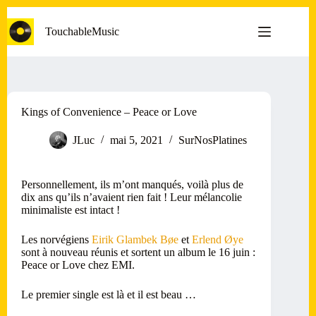
Passer
au
TouchableMusic
contenu
Kings of Convenience – Peace or Love
JLuc
mai 5, 2021
SurNosPlatines
Personnellement, ils m’ont manqués, voilà plus de
dix ans qu’ils n’avaient rien fait ! Leur mélancolie
minimaliste est intact !
Les norvégiens
Eirik Glambek Bøe
et
Erlend Øye
sont à nouveau réunis et sortent un album le 16 juin :
Peace or Love chez EMI.
Le premier single est là et il est beau …