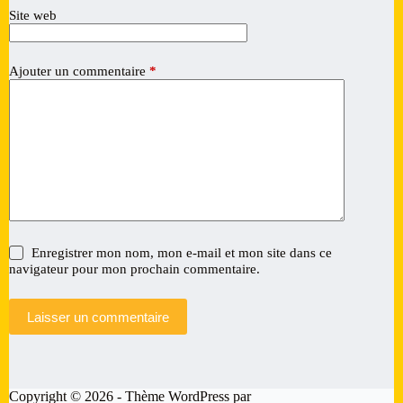
v
Site web
e
:
Ajouter un commentaire
*
Enregistrer mon nom, mon e-mail et mon site dans ce
navigateur pour mon prochain commentaire.
Laisser un commentaire
Copyright © 2026 - Thème WordPress par