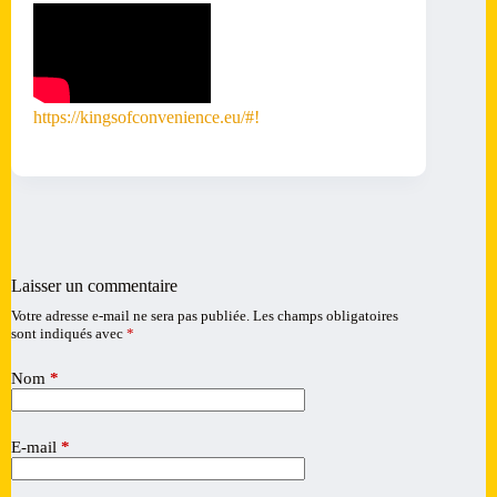
https://kingsofconvenience.eu/#!
Laisser un commentaire
Votre adresse e-mail ne sera pas publiée.
Les champs obligatoires
A
sont indiqués avec
*
l
t
e
Nom
*
r
n
a
E-mail
*
t
i