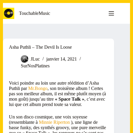
Passer
au
TouchableMusic
contenu
Asha Puthli – The Devil Is Loose
JLuc
janvier 14, 2021
SurNosPlatines
Voici poindre au loin une autre réédition d’Asha
Puthli par
Mr.Bongo
, son troisième album ! Certes
pas son meilleur album, il est même plutôt moyen (à
mon goût) jusqu’au titre
« Space Talk »
, c’est avec
lui que cet album prend toute sa valeur.
Un son disco cosmique, une voix soyeuse
(ressemblante à
Minnie Riperton
), une ligne de
basse funky, des synthés groovy, une pure merveille
que ce « Space Talk », les rappeurs ne s’y sont pas