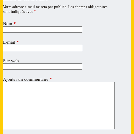
Votre adresse e-mail ne sera pas publiée.
Les champs obligatoires
A
sont indiqués avec
*
l
t
e
Nom
*
r
n
a
E-mail
*
t
i
v
Site web
e
:
Ajouter un commentaire
*